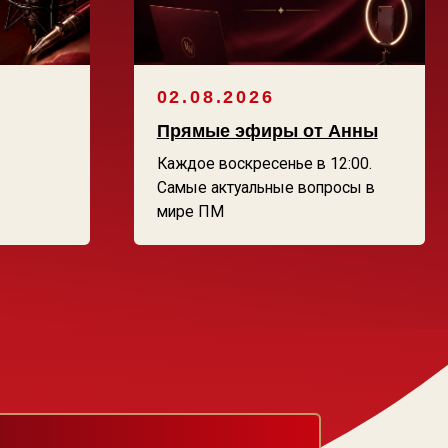
Т
вдохновения
перманентного макияжа.
андарты, честность
м этапе пути.