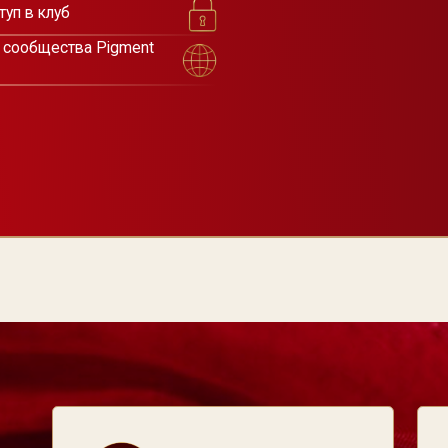
РАЗВИТИЕ
ЧЕСТН
Постоянно учимся, растем и идем
Мы за открыто
вперед вместе с индустрией
и уважение в 
ПОДДЕРЖКА
СООБ
Поддерживаем друг друга и делимся
Объединяем м
опытом без конкуренции
для вдохновен