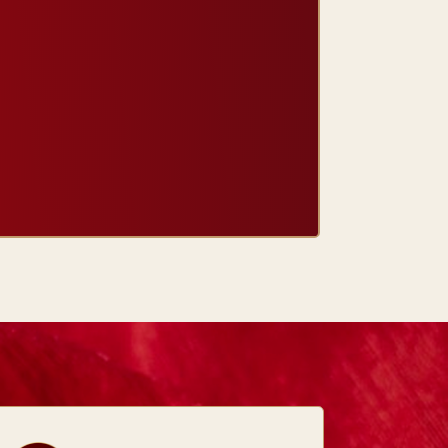
ОСТЬ
сть, этичность
работе и общении
ЩЕСТВО
астеров со всего мира
ия и роста