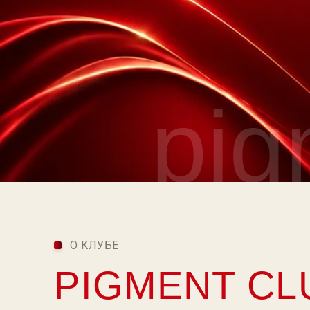
pigm
О КЛУБЕ
PIGMENT CLU
Pigment Club — международное сообщество мастеров пе
Здесь обмениваются опытом, растут в профессии и подде
Оффлайн-встречи, конференции и прямые эфиры с Анной