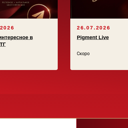
МАНИФЕС
КЛУБА
Мы создаём пространство роста, 
и осознанного развития мастеров 
Pigment Club — это про высокие ст
в профессии и поддержку на каждо