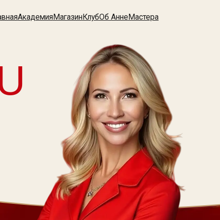
кадемия
Магазин
Клуб
Об Анне
Мастера