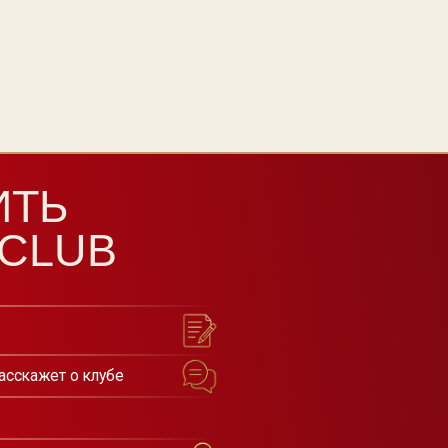
т о клубе
луб
ества Pigment