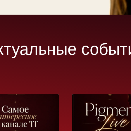
уальные события
26.07.2026
есное в
Pigment Live
Скоро