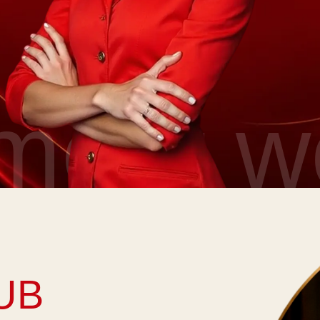
ent wor
B
рманентного макияжа.
рживают друг друга.
 Савиной