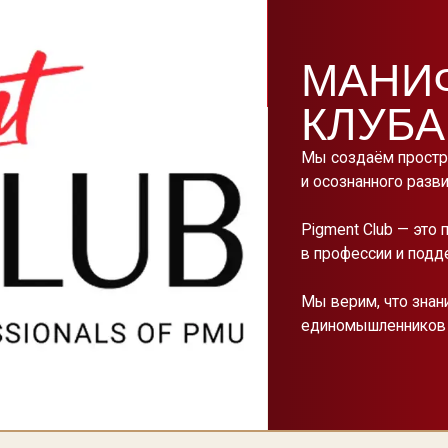
Мы верим, что знания меняют жиз
единомышленников делает нас сил
Ь
LUB