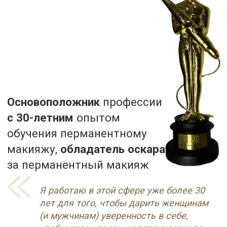
Персональный мастер
топовых звезд и
высокопоставленных лиц
Основатель
международного конгресса в области
перманентного макияжа,
объединившего лучших мастеров со
всего мира
Подробнее
Кому
БУДЕТ ПОЛЕЗЕН