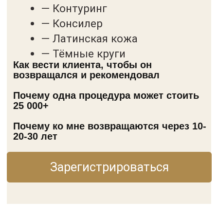
Возвращение
легенды
Перманентного
макияжа
27-29 ИЮНЯ