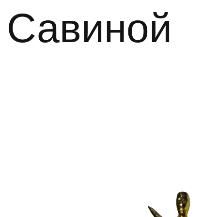
Основоположник
профессии
с 30-летним
опытом
обучения перманентному
макияжу,
обладатель оскара
за перманентный макияж
Я работаю в этой сфере уже более 30
лет для того, чтобы дарить женщинам
(и мужчинам) уверенность в себе,
чтобы просыпаясь и глядя в зеркало
вы радовались каждый день!
Автор
первого учебника по перманентному
макияжу и создатель
профессионального журнала