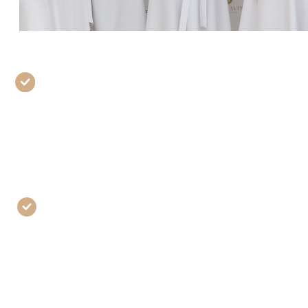
путь мастера и почему
80% так и не доходят до
клиентов
разбираем: