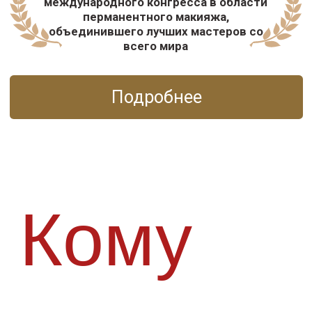
боится начать
Тем, кто уже
учился, но так и не
понял, как работать
Тем, кто хочет выйти
на доход 200–300
тыс. и выше, не
теряя лицо и смысл
Тем, кто хочет учиться