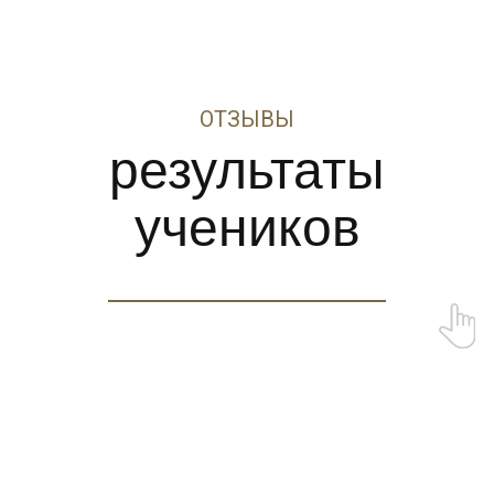
ЭТО
ВПЕРВЫЕ БЕСПЛАТНО
БАЗА
3 ДНЯ ЖИВЫХ ОНЛАЙН
МАСТЕР-КЛАССОВ
с Анной Савиной -
основателем профессии
и легендой перманентного макияжа.
От нуля до уверенного старта.
БАЗА БЕЗ ВОДЫ
ТРЕНДЫ И НОВИНКИ
СЕКРЕТЫ ПРОФЕССИИ