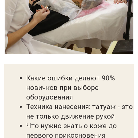
Алина Дидух
Екатерина К
На обучение к Анне Савиной я пришла в
На обучение в Москву 
1998 году, на тот момент, будучи
попала в 2021г. Я уж
косметологом и преподавателем визажа в
мастером пм с опытом 
Испанской школе макияжа. Меня
первый базовый курс в
заинтересовал долговременный макияж.
также был составлен 
Обучение у Анны стало стартовой
Анны и учебным матер
площадкой в новой профессии. Через
соавторства. Поэтому 
полгода после обучения я открыла свой
ее творческой деятел
салон красоты. А в 2000 году открыла
обучиться ее сложны
свою школу перманентного макияжа...
техникам...