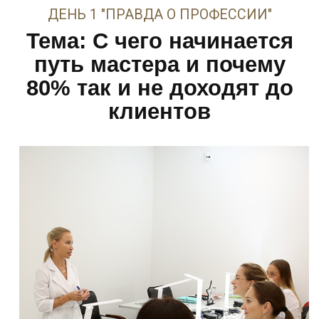
Какие ошибки делают 90%
новичков при выборе
оборудования
Техника нанесения: татуаж - это
не только движение рукой
Что нужно знать о коже до
первого прикосновения
Пигменты: как не испортить
лицо цветом
Где купить — и где
категорически нет
Зарегистрироваться
ДЕНЬ 3 "БУДУЩЕЕ. ТРЕНДЫ. ДЕНЬГИ"