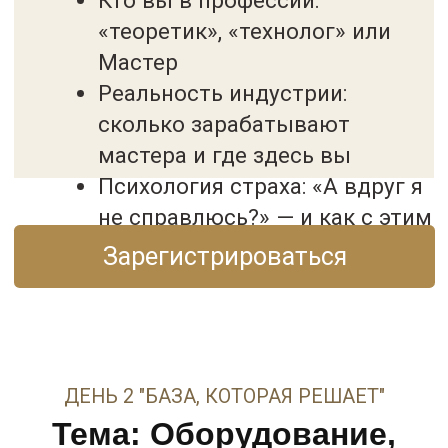
Разбираем:
Что будет с индустрией в 2025–
2027
Как выделиться на фоне
шаблонных мастеров
Сколько зарабатывает мастер
PMU?
Техники, которые поднимают цену
процедуры:
— Румяна
— Контуринг
— Консилер
— Латинская кожа
— Тёмные круги
Как вести клиента, чтобы он
возвращался и рекомендовал
Почему одна процедура может стоить
25 000+
Почему ко мне возвращаются через 10-